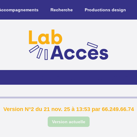
Accompagnements
Recherche
Productions design
Historique de la fiche
Version N°2 du 21 nov. 25 à 13:53 par 66.249.66.74
Version actuelle