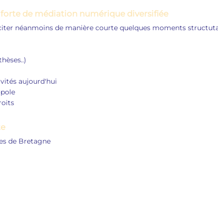
e forte de médiation numérique diversifiée
is citer néanmoins de manière courte quelques moments structut
thèses..)
ivités aujourd'hui
opole
roits
te
les de Bretagne