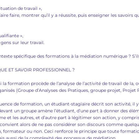
tuation de travail »,
ire faire, montrer qu’il y a réussite, puis enseigner les savoirs
ualifiante »,
gens sur leur travail.
ontexte spécifique des formations à la médiation numérique ? S’i
QUE ET SAVOIR PROFESSIONNEL ?
 la formation procède de l’analyse de l’activité de travail de la, o
rganisés (Groupe d’Analyses des Pratiques, groupe projet, Projet
ence de formation, un étudiant-stagiaire décrit son activité, il y
i devant un groupe amène l’étudiant, d’une part à donner des élé
me et les autres, et d’autre part à légitimer son action, y compris
convient alors de ne pas considérer son discours comme quelque 
n, formateur ou non. Ceci renforce le principe que toute formation
is aussi de la complexité des processus de médiation.