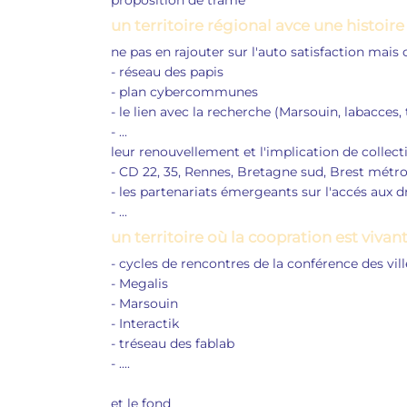
proposition de trame
un territoire régional avce une histoir
ne pas en rajouter sur l'auto satisfaction ma
- réseau des papis
- plan cybercommunes
- le lien avec la recherche (Marsouin, labacces, 
- ...
leur renouvellement et l'implication de collect
- CD 22, 35, Rennes, Bretagne sud, Brest métr
- les partenariats émergeants sur l'accés aux d
- ...
un territoire où la coopration est vivan
- cycles de rencontres de la conférence des vil
- Megalis
- Marsouin
- Interactik
- tréseau des fablab
- ....
et le fond