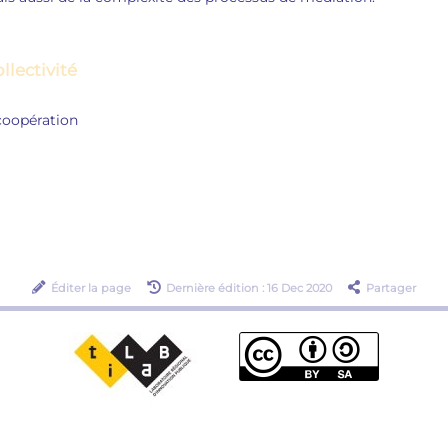
llectivité
 coopération
Éditer la page
Dernière édition : 16 Dec 2020
Partager