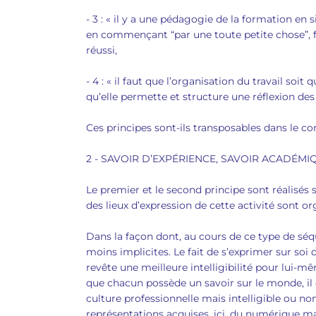
- 3 : « il y a une pédagogie de la formation en si
en commençant “par une toute petite chose”, fa
réussi,
- 4 : « il faut que l’organisation du travail soit q
qu’elle permette et structure une réflexion des 
Ces principes sont-ils transposables dans le c
2 - SAVOIR D’EXPÉRIENCE, SAVOIR ACADÉMI
Le premier et le second principe sont réalisés si
des lieux d’expression de cette activité sont o
Dans la façon dont, au cours de ce type de séqu
moins implicites. Le fait de s’exprimer sur so
revête une meilleure intelligibilité pour lui-mê
que chacun possède un savoir sur le monde, il 
culture professionnelle mais intelligible ou no
représentations acquises, içi, du numérique ma