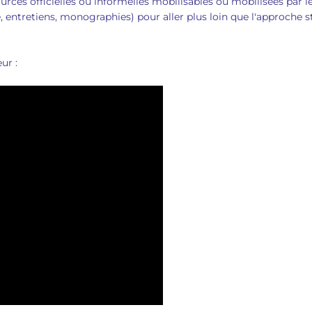
urces officielles ou informelles mobilisables ou mobilisées par le
, entretiens, monographies) pour aller plus loin que l'approche s
ur :