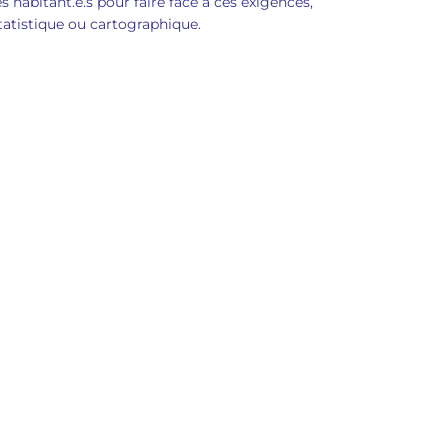
s habitant.e.s pour faire face à ces exigences,
tatistique ou cartographique.