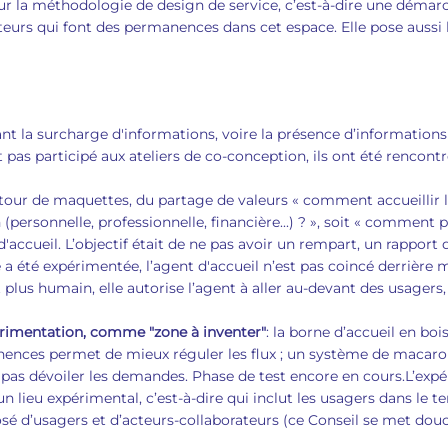
 la méthodologie de design de service, c’est-à-dire une démarche
eurs qui font des permanences dans cet espace. Elle pose aussi l
nt la surcharge d'informations, voire la présence d’information
 pas participé aux ateliers de co-conception, ils ont été rencon
autour de maquettes, du partage de valeurs « comment accueillir
 (personnelle, professionnelle, financière...) ? », soit « comment 
accueil. L’objectif était de ne pas avoir un rempart, un rapport
 a été expérimentée, l’agent d'accueil n’est pas coincé derrière m
plus humain, elle autorise l’agent à aller au-devant des usagers,
rimentation, comme "zone à inventer"
: la borne d’accueil en bo
anences permet de mieux réguler les flux ; un système de macar
 pas dévoiler les demandes. Phase de test encore en cours.L’ex
 lieu expérimental, c’est-à-dire qui inclut les usagers dans le t
sé d’usagers et d’acteurs-collaborateurs (ce Conseil se met dou