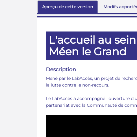
Aperçu de cette version
Modifs apportée
L'accueil au sei
Méen le Grand
Description
Mené par le LabAccès, un projet de recherc
la lutte contre le non-recours.
Le LabAccès a accompagné l'ouverture d'un
partenariat avec la Communauté de commu