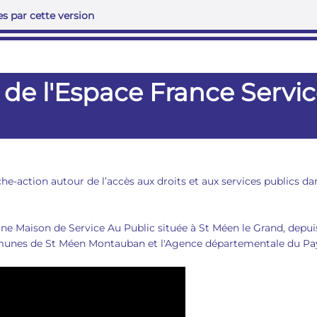
s par cette version
n de l'Espace France Servi
he-action autour de l’accès aux droits et aux services publics d
e Maison de Service Au Public située à St Méen le Grand, depui
nes de St Méen Montauban et l'Agence départementale du Pay