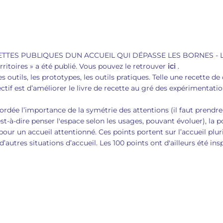
CETTES PUBLIQUES DUN ACCUEIL QUI DÉPASSE LES BORNES - L'ac
ritoires » a été publié. Vous pouvez le retrouver
ici
.
 outils, les prototypes, les outils pratiques. Telle une recette de c
ectif est d’améliorer le livre de recette au gré des expérimentation
bordée l’importance de la symétrie des attentions (il faut prendr
st-à-dire penser l'espace selon les usages, pouvant évoluer), la po
pour un accueil attentionné. Ces points portent sur l’accueil pluri
’autres situations d’accueil. Les 100 points ont d'ailleurs été insp