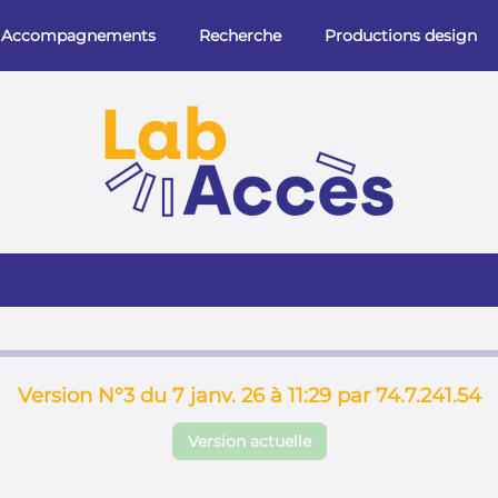
Accompagnements
Recherche
Productions design
Historique de la fiche
Version N°3 du 7 janv. 26 à 11:29 par 74.7.241.54
Version actuelle