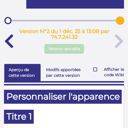
page
Version N°2 du 1 déc. 25 à 13:08 par
74.7.241.32
Version actuelle
Afficher le
Aperçu de
Modifs apportées
code Wiki
cette version
par cette version