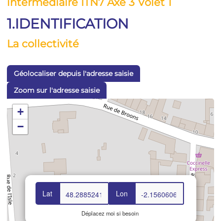
intermédiaire ITN7 Axe 3 Volet 1
1.IDENTIFICATION
La collectivité
Géolocaliser depuis l'adresse saisie
Zoom sur l'adresse saisie
+
−
Lat
Lon
Déplacez moi si besoin