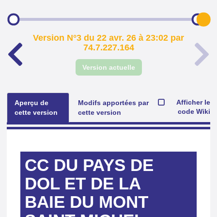
Version N°3 du 22 avr. 26 à 23:02 par
74.7.227.164
Version actuelle
Afficher le
Aperçu de
Modifs apportées par
code Wiki
cette version
cette version
CC DU PAYS DE
DOL ET DE LA
BAIE DU MONT