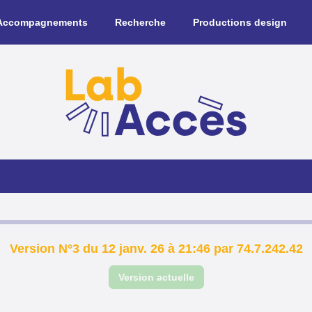
Accompagnements
Recherche
Productions design
Historique de la fiche
Version N°3 du 12 janv. 26 à 21:46 par 74.7.242.42
Version actuelle