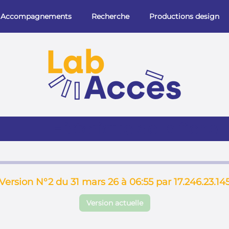
Accompagnements
Recherche
Productions design
Historique de la fiche
Version N°2 du 31 mars 26 à 06:55 par 17.246.23.14
Version actuelle